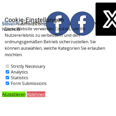
Cookie-Einstellungen
Vigilara
- Ein Crypto-Sicherheitsprojekt von Steven
Steven Naschold Computerservice © 2026-2027
Diese Website verwendet Cookies, um Ihr
Naschold
Nutzererlebnis zu verbessern und den
ordnungsgemäßen Betrieb sicherzustellen. Sie
können auswählen, welche Kategorien Sie erlauben
möchten.
Strictly Necessary
Analytics
Statistics
Form Submissions
Akzeptieren
Ablehnen