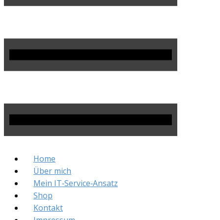
Home
Über mich
Mein IT‑Service‑Ansatz
Shop
Kontakt